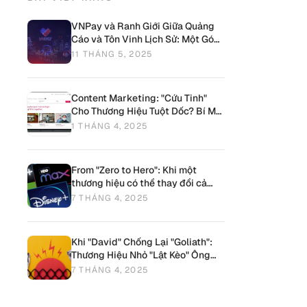
VNPay và Ranh Giới Giữa Quảng
Cáo và Tôn Vinh Lịch Sử: Một Góc
Nhìn Từ Màn Trình Diễn Drone
11 THÁNG 5, 2025
Content Marketing: "Cứu Tinh"
Cho Thương Hiệu Tuột Dốc? Bí Mật
Phục Hồi Sau Khủng Hoảng!
1 THÁNG 4, 2025
From "Zero to Hero": Khi một
thương hiệu có thể thay đổi cả
ngành công nghiệp
7 THÁNG 4, 2025
Khi "David" Chống Lại "Goliath":
Thương Hiệu Nhỏ "Lật Kèo" Ông
Lớn Bằng Nội Dung
7 THÁNG 4, 2025