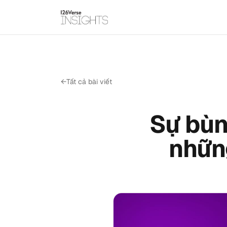
←
Tất cả bài viết
Sự bùn
nhữn