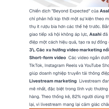
Chiến dịch "Beyond Expected" của
Asa
chỉ phản hồi kịp thời một sự kiện theo 
thụ ít rượu bia hơn các thế hệ trước. B
giao tiếp xã hội không áp lực,
Asahi
đã 
điệp một cách hiệu quả, tạo ra sự đồng 
3\. Các xu hướng video marketing nổi
Short-form video
Các video ngắn dưới 
TikTok, Instagram Reels và YouTube Shor
giúp doanh nghiệp truyền tải thông điệ
Livestream marketing
Livestream đang
mẽ nhất, đặc biệt trong lĩnh vực thương 
hàng. Theo thống kê, 82% người dùng th
lại, vì livestream mang lại cảm giác châ