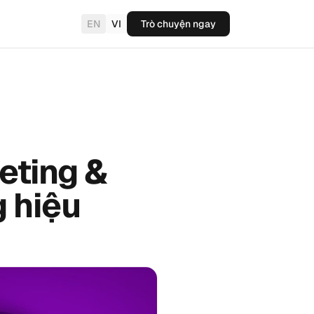
EN
VI
Trò chuyện ngay
eting &
 hiệu