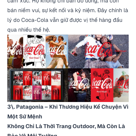
cảm xúc. Họ không chỉ bán đồ uống, mà còn
bán niềm vui, sự kết nối và kỷ niệm. Đây chính là
lý do Coca-Cola vẫn giữ được vị thế hàng đầu
qua nhiều thế hệ.
3\. Patagonia – Khi Thương Hiệu Kể Chuyện Vì
Một Sứ Mệnh
Không Chỉ Là Thời Trang Outdoor, Mà Còn Là
Bảo Vệ Môi Trường